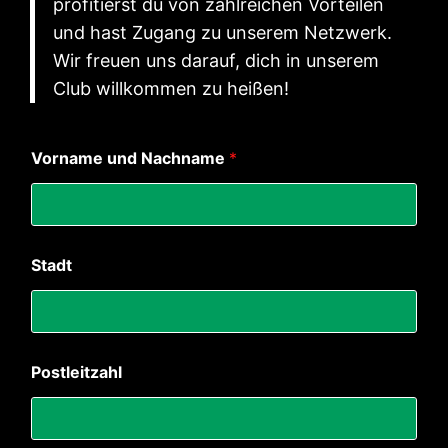
profitierst du von zahlreichen Vorteilen
und hast Zugang zu unserem Netzwerk.
Wir freuen uns darauf, dich in unserem
Club willkommen zu heißen!
Vorname und Nachname
*
P
Stadt
o
s
t
l
e
i
Postleitzahl
t
z
a
h