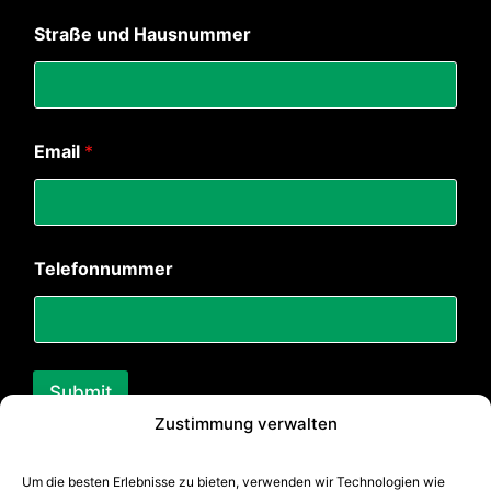
l
*
Straße und Hausnummer
*
Email
*
Telefonnummer
Submit
Zustimmung verwalten
Um die besten Erlebnisse zu bieten, verwenden wir Technologien wie